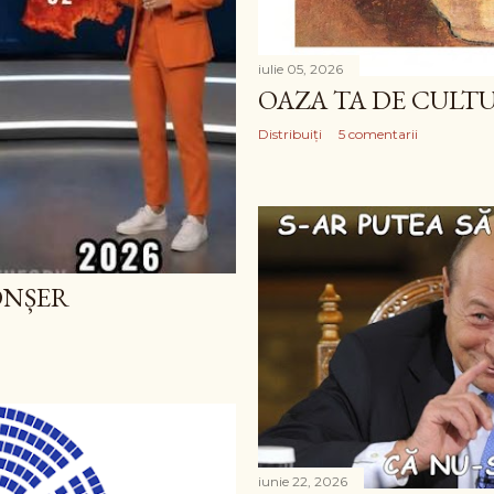
iulie 05, 2026
OAZA TA DE CULT
Distribuiți
5 comentarii
ONȘER
iunie 22, 2026