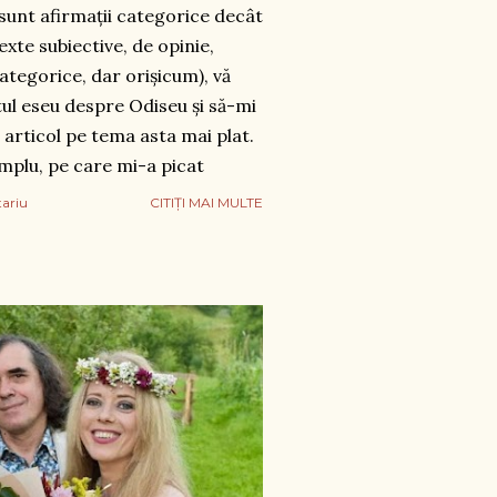
sunt afirmații categorice decât
exte subiective, de opinie,
categorice, dar orișicum), vă
ntul eseu despre Odiseu și să-mi
 articol pe tema asta mai plat.
mplu, pe care mi-a picat
tariu
CITIȚI MAI MULTE