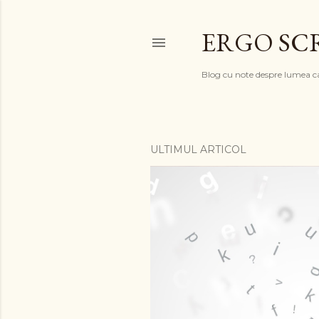
ERGO SC
Blog cu note despre lumea c
ULTIMUL ARTICOL
P
o
s
t
ă
r