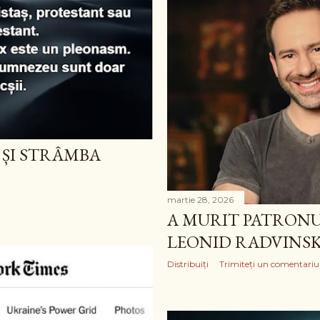
 ȘI STRÂMBA
martie 28, 2026
A MURIT PATRONU
LEONID RADVINS
Distribuiți
Trimiteți un comentariu