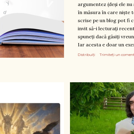
argumentez (deși ele nu 
în măsura în care niște t
scrise pe un blog pot fi 
invit să-i lecturați rece
spuneți dacă găsiți vreun
Iar acesta e doar un exe
săgeata mausului.
Distribuiți
Trimiteți un comen