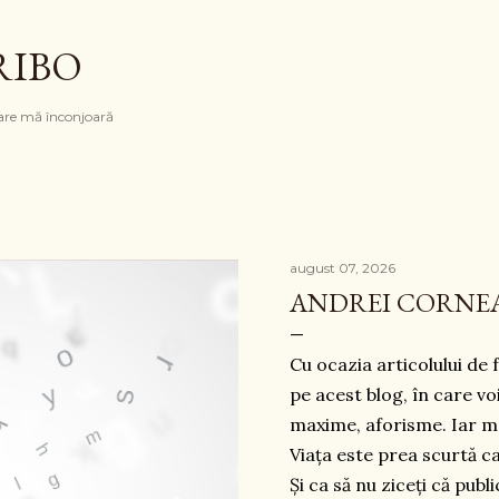
Treceți la conținutul principal
RIBO
are mă înconjoară
august 07, 2026
ANDREI CORNE
Cu ocazia articolului de 
pe acest blog, în care vo
maxime, aforisme. Iar m
Viața este prea scurtă ca
Și ca să nu ziceți că publ