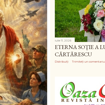
iulie 11, 2026
ETERNA SOȚIE A L
CĂRTĂRESCU
Distribuiți
Trimiteți un comentariu