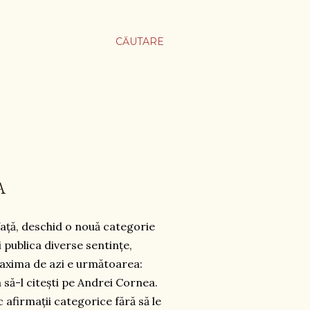
CĂUTARE
A
față, deschid o nouă categorie
i publica diverse sentințe,
axima de azi e următoarea:
 să-l citești pe Andrei Cornea.
ic afirmații categorice fără să le