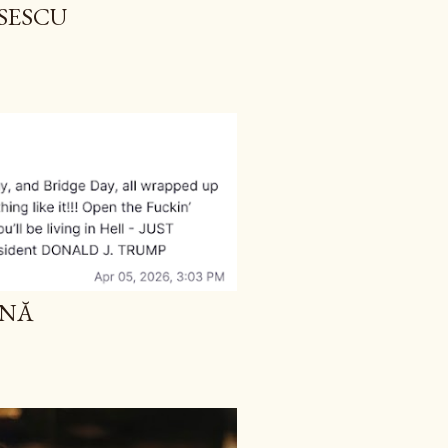
ĂSESCU
ANĂ