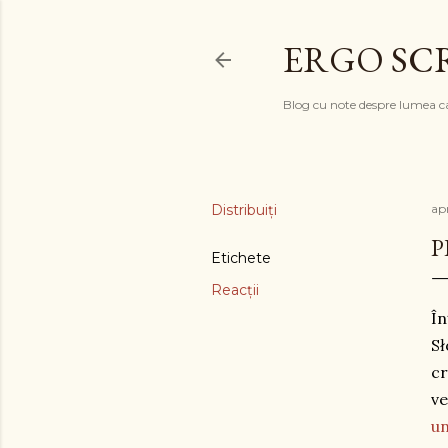
ERGO SC
Blog cu note despre lumea c
Distribuiți
apr
P
Etichete
Reacții
În
Sł
cr
ve
un