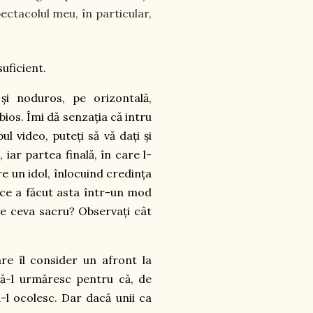
pectacolul meu, în particular,
suficient.
și noduros, pe orizontală,
bios. Îmi dă senzația că intru
l video, puteți să vă dați și
iar partea finală, în care l-
re un idol, înlocuind credința
 ce a făcut asta într-un mod
ste ceva sacru? Observați cât
re îl consider un afront la
 să-l urmăresc pentru că, de
ă-l ocolesc. Dar dacă unii ca