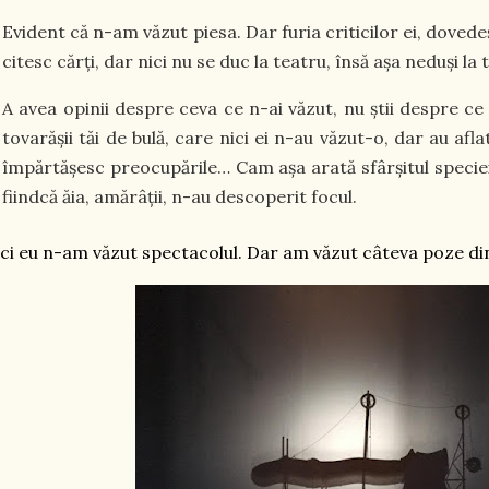
Evident că n-am văzut piesa. Dar furia criticilor ei, dovede
citesc cărți, dar nici nu se duc la teatru, însă așa neduși la
A avea opinii despre ceva ce n-ai văzut, nu știi despre c
tovarășii tăi de bulă, care nici ei n-au văzut-o, dar au afl
împărtășesc preocupările… Cam așa arată sfârșitul speciei c
fiindcă ăia, amărâții, n-au descoperit focul.
ci eu n-am văzut spectacolul. Dar am văzut câteva poze din