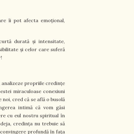
:
re îi pot afecta emoțional,
urtă durată și intensitate,
ilitate și celor care suferă
!
i analizeze propriile credințe
cestei miraculoase conexiuni
 noi, cred că se află o busolă
ingerea intimă că vom găsi
re cu eul nostru spiritual în
deja, credința nu trebuie să
convingere profundă în fața