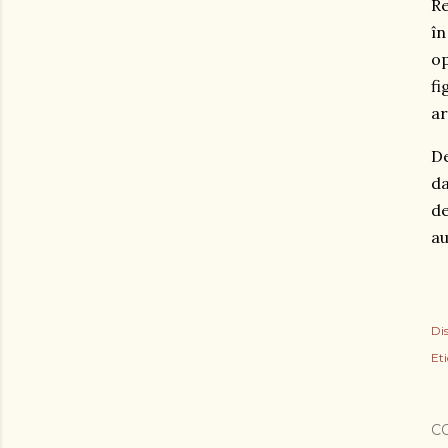
Re
în
op
fi
ar
De
da
de
au
Dis
Eti
C