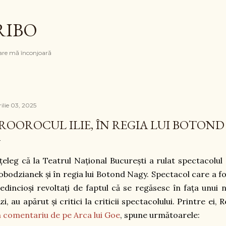
Treceți la conținutul principal
RIBO
are mă înconjoară
ilie 03, 2025
ROOROCUL ILIE, ÎN REGIA LUI BOTOND
țeleg că la Teatrul Național București a rulat spectacolul
obodzianek și în regia lui Botond Nagy. Spectacol care a fos
edincioși revoltați de faptul că se regăsesc în fața unui 
zi, au apărut și critici la criticii spectacolului. Printre ei
 comentariu de pe Arca lui Goe
, spune următoarele: