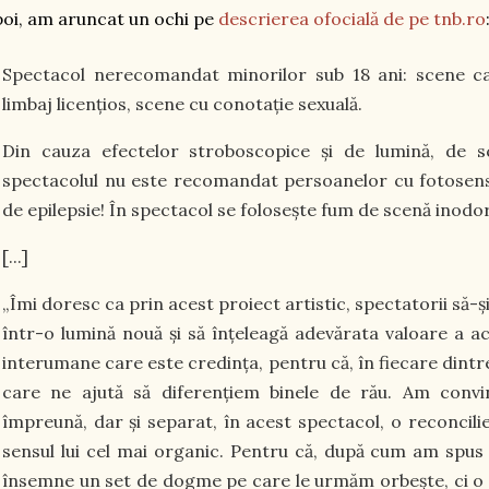
oi, am aruncat un ochi pe
descrierea ofocială de pe tnb.ro
Spectacol nerecomandat minorilor sub 18 ani: scene ca
limbaj licențios, scene cu conotație sexuală.
Din cauza efectelor stroboscopice și de lumină, de sc
spectacolul nu este recomandat persoanelor cu fotosensib
de epilepsie! În spectacol se folosește fum de scenă inodor
[...]
„Îmi doresc ca prin acest proiect artistic, spectatorii să-ș
într-o lumină nouă și să înțeleagă adevărata valoare a a
interumane care este credința, pentru că, în fiecare dintre
care ne ajută să diferențiem binele de rău. Am conv
împreună, dar și separat, în acest spectacol, o reconcilie
sensul lui cel mai organic. Pentru că, după cum am spus 
însemne un set de dogme pe care le urmăm orbește, ci o 