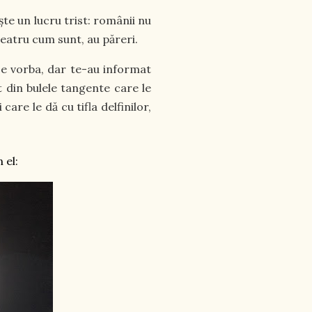
ște un lucru trist: românii nu
 teatru cum sunt, au păreri.
e e vorba, dar te-au informat
at din bulele tangente care le
are le dă cu tifla delfinilor,
 el: