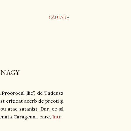
CĂUTARE
 NAGY
 „Proorocul Ilie”, de Tadeusz
t criticat acerb de preoți și
nou atac satanist. Dar, ce să
, Renata Carageani, care,
într-