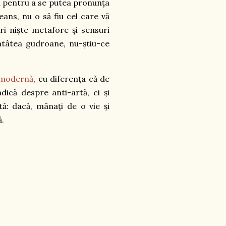
al pentru a se putea pronunța
eans, nu o să fiu cel care vă
eri niște metafore și sensuri
 atâtea gudroane, nu-știu-ce
 modernă
, cu diferența că de
dică despre anti-artă, ci și
ă: dacă, mânați de o vie și
ă.