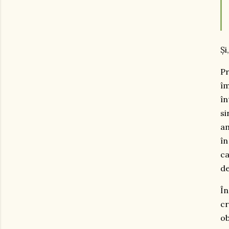
Și
P
îm
în
si
am
în
ca
de
În
cr
ob