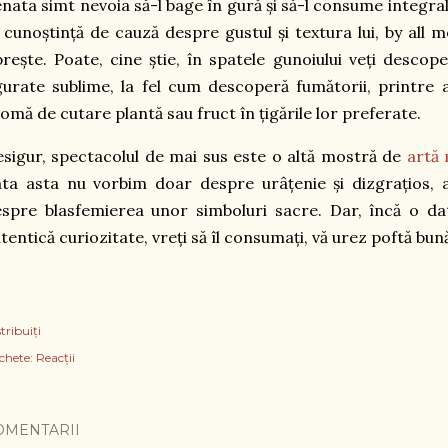
nata simt nevoia să-l bage în gură și să-l consume integr
 cunoștință de cauză despre gustul și textura lui, by all m
rește. Poate, cine știe, în spatele gunoiului veți descop
gurate sublime, la fel cum descoperă fumătorii, printre
omă de cutare plantă sau fruct în țigările lor preferate.
sigur, spectacolul de mai sus este o altă mostră de
artă
ta asta nu vorbim doar despre urâțenie și dizgrațios, a
spre blasfemierea unor simboluri sacre. Dar, încă o dat
tentică curiozitate, vreți să îl consumați, vă urez poftă bun
tribuiți
chete:
Reacții
OMENTARII