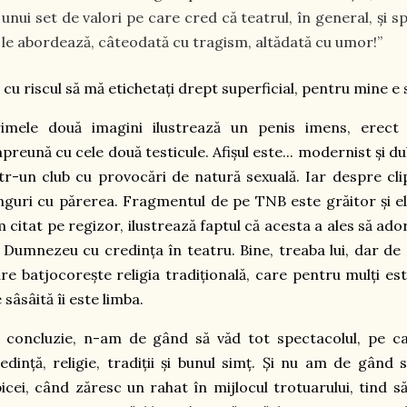
unui set de valori pe care cred că teatrul, în general, și s
le abordează, câteodată cu tragism, altădată cu umor!”
, cu riscul să mă etichetați drept superficial, pentru mine e 
rimele două imagini ilustrează un penis imens, erect 
preună cu cele două testicule. Afișul este... modernist și du
tr-un club cu provocări de natură sexuală. Iar despre clipu
nguri cu părerea. Fragmentul de pe TNB este grăitor și el, 
 citat pe regizor, ilustrează faptul că acesta a ales să ado
 Dumnezeu cu credința în teatru. Bine, treaba lui, dar de
re batjocorește religia tradițională, care pentru mulți e
 sâsâită îi este limba.
 concluzie, n-am de gând să văd tot spectacolul, pe ca
edință, religie, tradiții și bunul simț. Și nu am de gând
icei, când zăresc un rahat în mijlocul trotuarului, tind s