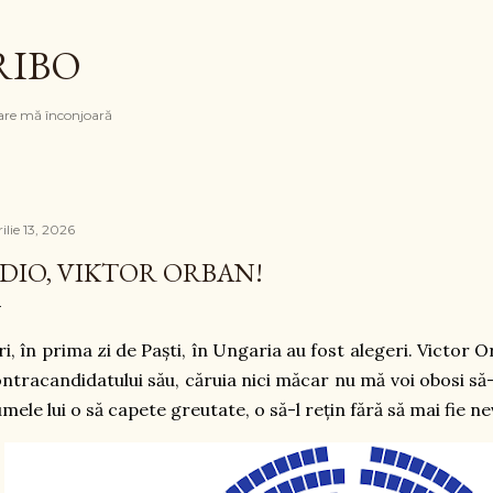
Treceți la conținutul principal
RIBO
are mă înconjoară
ilie 13, 2026
DIO, VIKTOR ORBAN!
ri, în prima zi de Paști, în Ungaria au fost alegeri. Victor O
ntracandidatului său, căruia nici măcar nu mă voi obosi să-
mele lui o să capete greutate, o să-l rețin fără să mai fie ne