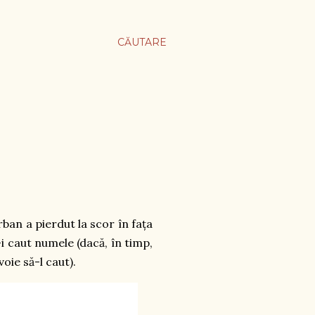
CĂUTARE
rban a pierdut la scor în fața
i caut numele (dacă, în timp,
voie să-l caut).