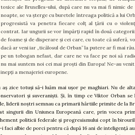
toxice ale Bruxelles-ului, după care nu va mai fi nimic de
noapte, se va șterge cu buretele întreaga politică a lui Or
progresistă va penetra fiecare colț al țării cu o violen
contrat. Iar ungurii se vor împărți rapid în două categorii
de foame și de disperare și cei care, cu toate că suferă, vo
dacă ar veni iar „ticălosul de Orban” la putere ar fi mai r
pe un tobogan nefast, dar care ne va face pe noi să radie
nu mai suntem noi cei mai proști din Europa! Ne-au venit a
inepți a menajeriei europene.
 aș zice totuși să-i luăm mai ușor pe maghiari. Nu de alt
nservatori și suveraniști. Și, în timp ce Viktor Orban se 
le, liderii noștri semnau ca primarii hârtiile primite de la B
st singurii din Uniunea Europeană care, prin vocea prim
hement politicii federale și progresismului copt în birouril
-i faci albie de porci pentru că după 16 ani de inteligență au