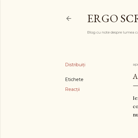
ERGO SC
Blog cu note despre lumea c
Distribuiți
apr
A
Etichete
Reacții
Ie
co
nu