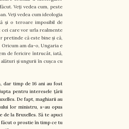
 făcut. Veți vedea cum, peste
ban. Veți vedea cum ideologia
ță și o teroare imposibil de
: cei care vor urla realmente
r pretinde că este bine și că,
ău. Oricum am da-o, Ungaria e
m de fericire întrucât, iată,
lături și ungurii în cușca cu
a, dar timp de 16 ani au fost
lupta pentru interesele țării
ruxelles. De fapt, maghiarii au
ului lor ministru, s-au opus
e de la Bruxelles. Să te apuci
 făcut o prostie în timp ce tu