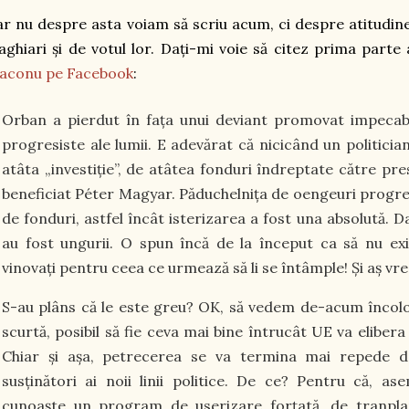
r nu despre asta voiam să scriu acum, ci despre atitudine
ghiari și de votul lor. Dați-mi voie să citez prima parte
iaconu pe Facebook
:
Orban a pierdut în fața unui deviant promovat impecabi
progresiste ale lumii. E adevărat că nicicând un politici
atâta „investiție”, de atâtea fonduri îndreptate către pr
beneficiat Péter Magyar. Păduchelnița de oengeuri progres
de fonduri, astfel încât isterizarea a fost una absolută. D
au fost ungurii. O spun încă de la început ca să nu exist
vinovați pentru ceea ce urmează să li se întâmple! Și aș vrea
S-au plâns că le este greu? OK, să vedem de-acum încolo
scurtă, posibil să fie ceva mai bine întrucât UE va eliber
Chiar și așa, petrecerea se va termina mai repede d
susținători ai noii linii politice. De ce? Pentru că, a
cunoaște un program de userizare forțată, de tranplan