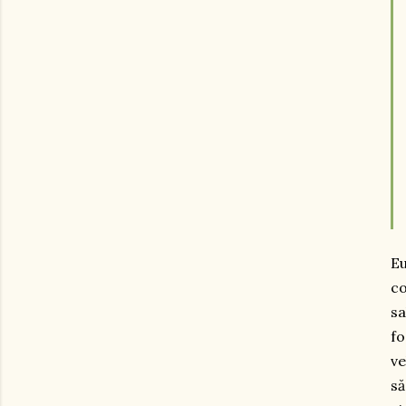
Eu
co
sa
fo
ve
să