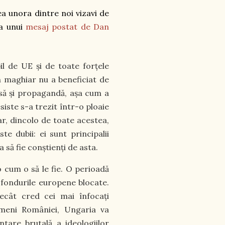
a unora dintre noi vizavi de
 a unui
mesaj postat de Dan
l de UE și de toate forțele
an maghiar nu a beneficiat de
esă și propagandă, așa cum a
iste s-a trezit într-o ploaie
ar, dincolo de toate acestea,
e dubii: ei sunt principalii
 să fie conștienți de asta.
 cum o să le fie. O perioadă
a fondurile europene blocate.
ecât cred cei mai înfocați
semeni României, Ungaria va
tare brutală a ideologiilor