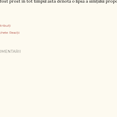
 fost prost în tot timpul ăsta denotă o lipsă a simțului propo
tribuiți
chete:
Reacții
OMENTARII