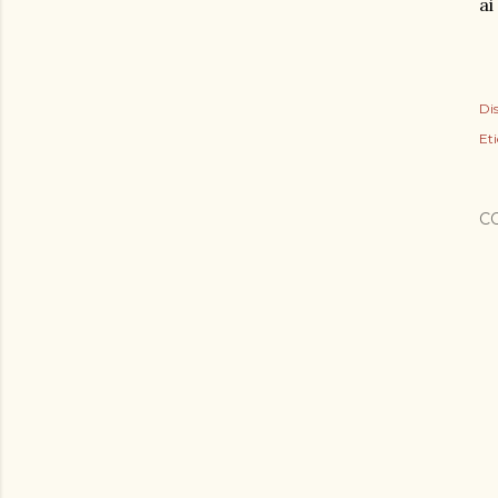
ai
Dis
Eti
C