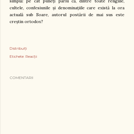
simplă: pe cât puneți pariu că, dintre toate religiile,
cultele, confesiunile și denominațiile care există la ora
actuală sub Soare, autorul postării de mai sus este
creștin ortodox?
Distribuiți
Etichete:
Reacții
COMENTARII