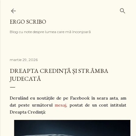
Treceți la conținutul principal
ERGO SCRIBO
Blog cu note despre lumea care mă înconjoară
martie 29, 2026
DREAPTA CREDINȚĂ ȘI STRÂMBA
JUDECATĂ
Derulând eu noutățile de pe Facebook în seara asta, am
dat peste următorul
mesaj
, postat de un cont intitulat
Dreapta Credință: