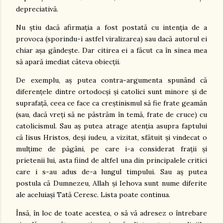
depreciativă.
Nu știu dacă afirmația a fost postată cu intenția de a
provoca (sporindu-i astfel viralizarea) sau dacă autorul ei
chiar așa gândește. Dar citirea ei a făcut ca în sinea mea
să apară imediat câteva obiecții.
De exemplu, aș putea contra-argumenta spunând că
diferențele dintre ortodocși și catolici sunt minore și de
suprafață, ceea ce face ca creștinismul să fie frate geamăn
(sau, dacă vreți să ne păstrăm în temă, frate de cruce) cu
catolicismul. Sau aș putea atrage atenția asupra faptului
că Iisus Hristos, deși iudeu, a vizitat, sfătuit și vindecat o
mulțime de păgâni, pe care i-a considerat frații și
prietenii lui, asta fiind de altfel una din principalele critici
care i s-au adus de-a lungul timpului. Sau aș putea
postula că Dumnezeu, Allah și Iehova sunt nume diferite
ale aceluiași Tată Ceresc. Lista poate continua.
Însă, în loc de toate acestea, o să vă adresez o întrebare